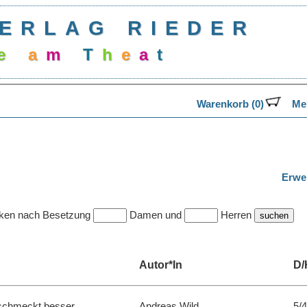
ERLAG RIEDER
a
m
T
h
e
a
t
e
r
.
Warenkorb (0)
Mer
Erwe
cken nach Besetzung
Damen und
Herren
Autor*In
D
schmeckt besser
Andreas Wild
5/4