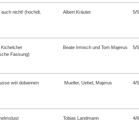
h auch nicht! (hochdt.
Albert Kräuter
5/5
 Kichelcher
Beate Irmisch und Tom Majerus
5/5
ische Fassung)
ausse wéi dobannen
Mueller, Uebel, Majerus
4/5
helmslust
Tobias Landmann
4/6