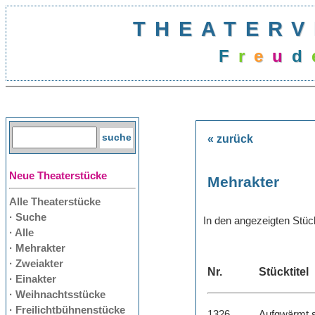
THEATERV
F
r
e
u
d
e
« zurück
Neue Theaterstücke
Mehrakter
Alle Theaterstücke
· Suche
In den angezeigten Stü
· Alle
· Mehrakter
· Zweiakter
Nr.
Stücktitel
· Einakter
· Weihnachtsstücke
· Freilichtbühnenstücke
1326
Aufgwärmt 