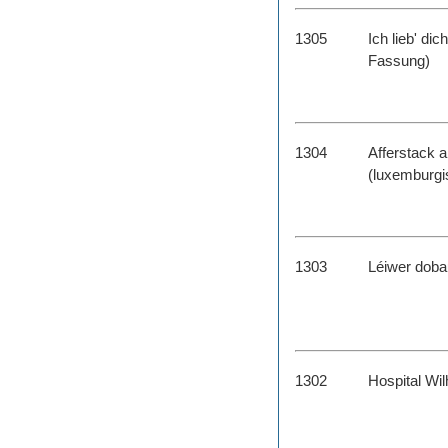
1305
Ich lieb' dic
Fassung)
1304
Afferstack a
(luxemburg
1303
Léiwer dob
1302
Hospital Wil