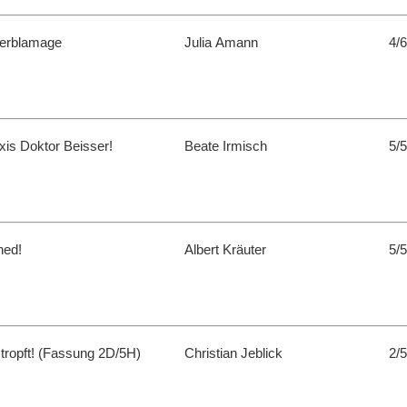
erblamage
Julia Amann
4/6
xis Doktor Beisser!
Beate Irmisch
5/5
ned!
Albert Kräuter
5/5
tropft! (Fassung 2D/5H)
Christian Jeblick
2/5