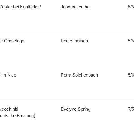
aster bei Knatterles!
Jasmin Leuthe
5/5
er Chefetage!
Beate Irmisch
5/5
 im Klee
Petra Solchenbach
5/6
 doch nit!
Evelyne Spring
7/5
deutsche Fassung)