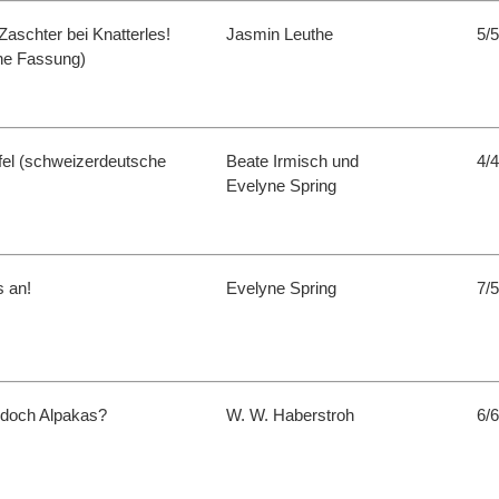
aschter bei Knatterles!
Jasmin Leuthe
5/5
he Fassung)
fel (schweizerdeutsche
Beate Irmisch und
4/4
Evelyne Spring
s an!
Evelyne Spring
7/5
 doch Alpakas?
W. W. Haberstroh
6/6