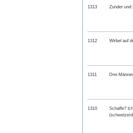
1313
Zunder und Z
1312
Wirbel auf d
1311
Drei Männer
1310
Schaffe? Ich
(schweizer