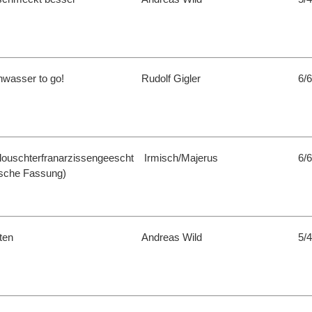
wasser to go!
Rudolf Gigler
6/6
Klouschterfranarzissengeescht
Irmisch/Majerus
6/6
ische Fassung)
ten
Andreas Wild
5/4