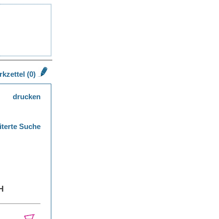
kzettel (0)
drucken
iterte Suche
/H