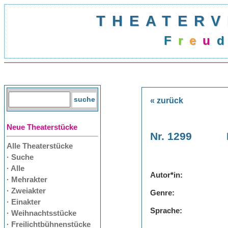
THEATERV
F
r
e
u
d
« zurück
Neue Theaterstücke
Nr. 1299
Alle Theaterstücke
· Suche
· Alle
Autor*in:
· Mehrakter
· Zweiakter
Genre:
· Einakter
Sprache:
· Weihnachtsstücke
· Freilichtbühnenstücke