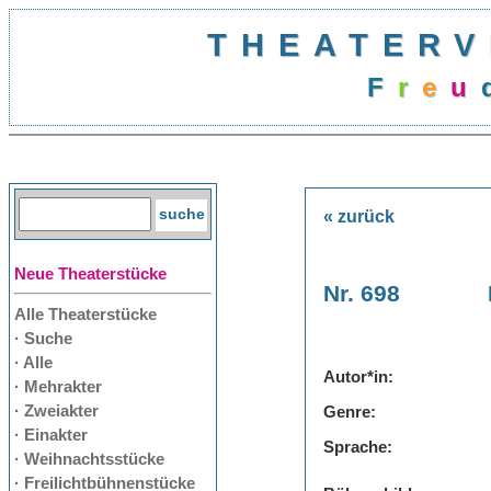
THEATERV
F
r
e
u
« zurück
Neue Theaterstücke
Nr. 698
Alle Theaterstücke
· Suche
· Alle
Autor*in:
· Mehrakter
· Zweiakter
Genre:
· Einakter
Sprache:
· Weihnachtsstücke
· Freilichtbühnenstücke