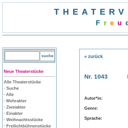
THEATERV
F
r
e
u
« zurück
Neue Theaterstücke
Nr. 1043
Alle Theaterstücke
· Suche
· Alle
Autor*in:
· Mehrakter
· Zweiakter
Genre:
· Einakter
Sprache:
· Weihnachtsstücke
· Freilichtbühnenstücke