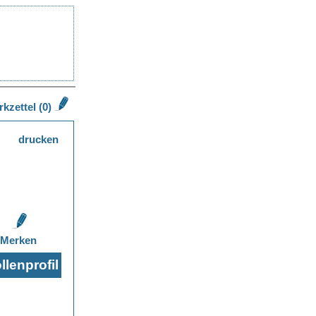
kzettel (0)
drucken
Merken
lenprofil