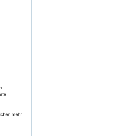
em
rte
eichen mehr