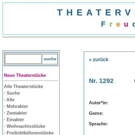
THEATERV
F
r
e
u
« zurück
Neue Theaterstücke
Nr. 1292
Alle Theaterstücke
· Suche
· Alle
Autor*in:
· Mehrakter
· Zweiakter
Genre:
· Einakter
Sprache:
· Weihnachtsstücke
· Freilichtbühnenstücke