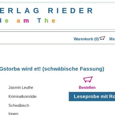
ERLAG RIEDER
d
e
a
m
T
h
e
a
Warenkorb (0)
Mer
Gstorba wird et! (schwäbische Fassung)
Jasmin Leuthe
Bestellen
Leseprobe mit Rol
Kriminalkomödie
Schwäbisch
Innen: