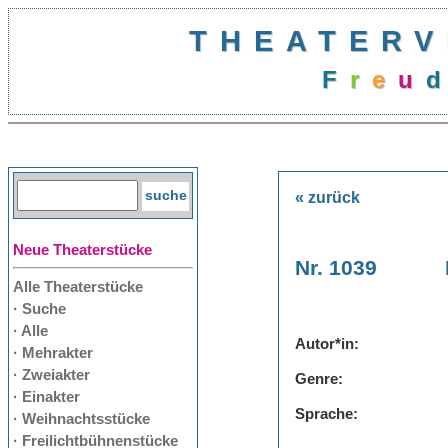
THEATERV
F
r
e
u
d
« zurück
Neue Theaterstücke
Nr. 1039
Alle Theaterstücke
· Suche
· Alle
Autor*in:
· Mehrakter
· Zweiakter
Genre:
· Einakter
Sprache:
· Weihnachtsstücke
· Freilichtbühnenstücke