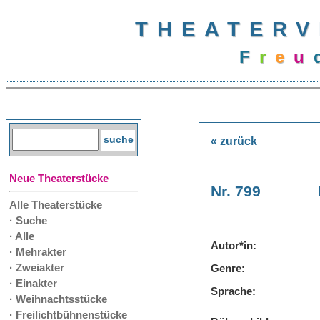
THEATERV
F
r
e
u
« zurück
Neue Theaterstücke
Nr. 799
Alle Theaterstücke
· Suche
· Alle
Autor*in:
· Mehrakter
· Zweiakter
Genre:
· Einakter
Sprache:
· Weihnachtsstücke
· Freilichtbühnenstücke