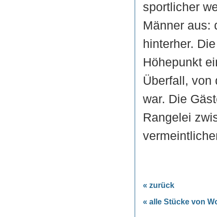
sportlicher w
Männer aus: d
hinterher. Di
Höhepunkt ei
Überfall, von
war. Die Gäs
Rangelei zwi
vermeintliche
« zurück
« alle Stücke von 