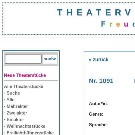
THEATERV
F
r
e
u
« zurück
Neue Theaterstücke
Nr. 1091
Alle Theaterstücke
· Suche
· Alle
Autor*in:
· Mehrakter
· Zweiakter
Genre:
· Einakter
Sprache:
· Weihnachtsstücke
· Freilichtbühnenstücke