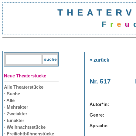
THEATERV
F
r
e
u
« zurück
Neue Theaterstücke
Nr. 517
Alle Theaterstücke
· Suche
· Alle
Autor*in:
· Mehrakter
· Zweiakter
Genre:
· Einakter
Sprache:
· Weihnachtsstücke
· Freilichtbühnenstücke