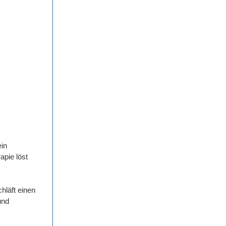
ein
apie löst
hläft einen
und