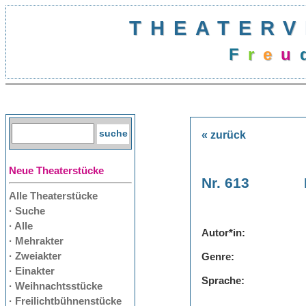
THEATERV
F
r
e
u
« zurück
Neue Theaterstücke
Nr. 613
Alle Theaterstücke
· Suche
· Alle
Autor*in:
· Mehrakter
· Zweiakter
Genre:
· Einakter
Sprache:
· Weihnachtsstücke
· Freilichtbühnenstücke