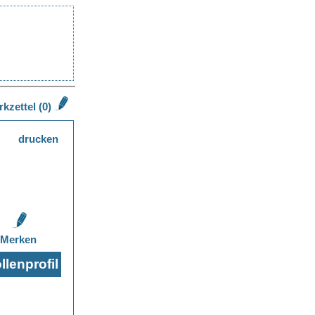
kzettel (0)
drucken
Merken
lenprofil