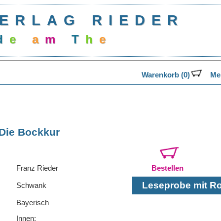
ERLAG RIEDER
d
e
a
m
T
h
e
a
Warenkorb (0)
Mer
Die Bockkur
Franz Rieder
Bestellen
Leseprobe mit Rol
Schwank
Bayerisch
Innen: