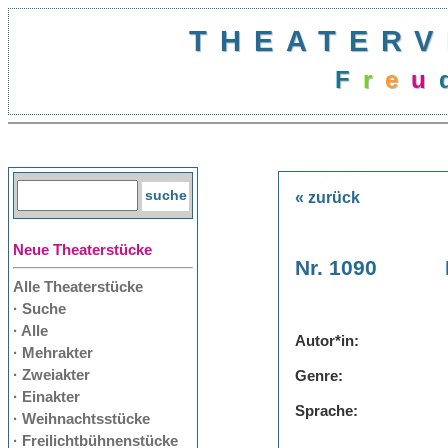
THEATERV
F
r
e
u
« zurück
Neue Theaterstücke
Nr. 1090
Alle Theaterstücke
· Suche
· Alle
Autor*in:
· Mehrakter
· Zweiakter
Genre:
· Einakter
Sprache:
· Weihnachtsstücke
· Freilichtbühnenstücke