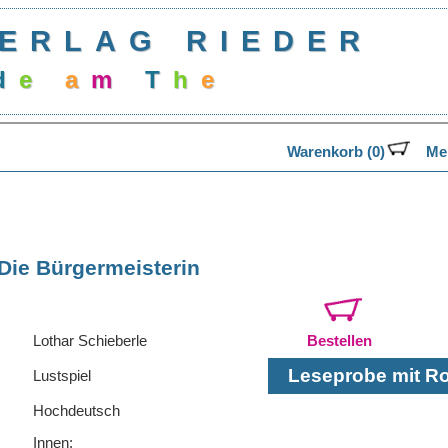
ERLAG RIEDER
d
e
a
m
T
h
e
a
Warenkorb (0)
Mer
Die Bürgermeisterin
Lothar Schieberle
Bestellen
Leseprobe mit Rol
Lustspiel
Hochdeutsch
Innen: