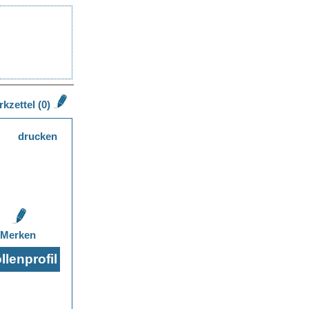
kzettel (0)
drucken
Merken
lenprofil