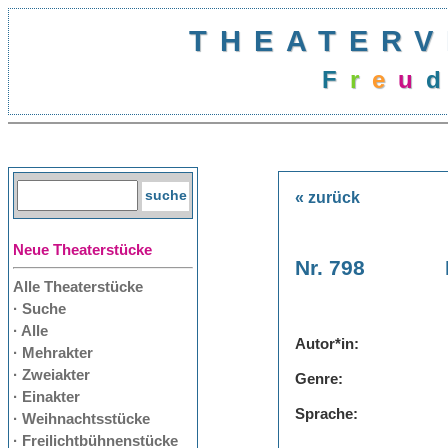
THEATERV
F
r
e
u
d
« zurück
Neue Theaterstücke
Nr. 798
Alle Theaterstücke
· Suche
· Alle
Autor*in:
· Mehrakter
· Zweiakter
Genre:
· Einakter
Sprache:
· Weihnachtsstücke
· Freilichtbühnenstücke