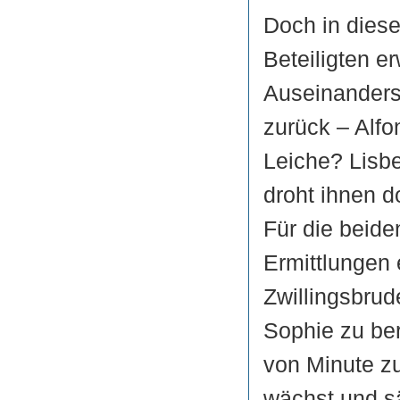
Doch in diese
Beteiligten e
Auseinanderse
zurück – Alfo
Leiche? Lisb
droht ihnen d
Für die beiden
Ermittlungen 
Zwillingsbrud
Sophie zu ber
von Minute zu
wächst und sä