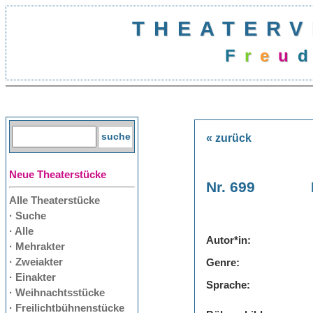
THEATERV
F
r
e
u
d
« zurück
Neue Theaterstücke
Nr. 699
Alle Theaterstücke
· Suche
· Alle
Autor*in:
· Mehrakter
· Zweiakter
Genre:
· Einakter
Sprache:
· Weihnachtsstücke
· Freilichtbühnenstücke