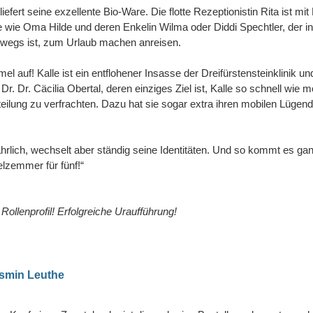
fert seine exzellente Bio-Ware. Die flotte Rezeptionistin Rita ist mit
e wie Oma Hilde und deren Enkelin Wilma oder Diddi Spechtler, der i
rwegs ist, zum Urlaub machen anreisen.
l auf! Kalle ist ein entflohener Insasse der Dreifürstensteinklinik un
Dr. Dr. Cäcilia Obertal, deren einziges Ziel ist, Kalle so schnell wie 
eilung zu verfrachten. Dazu hat sie sogar extra ihren mobilen Lügend
fährlich, wechselt aber ständig seine Identitäten. Und so kommt es gan
elzemmer für fünf!“
Rollenprofil! Erfolgreiche Uraufführung!
asmin Leuthe