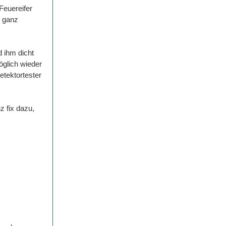
 Feuereifer
n ganz
d ihm dicht
möglich wieder
etektortester
z fix dazu,