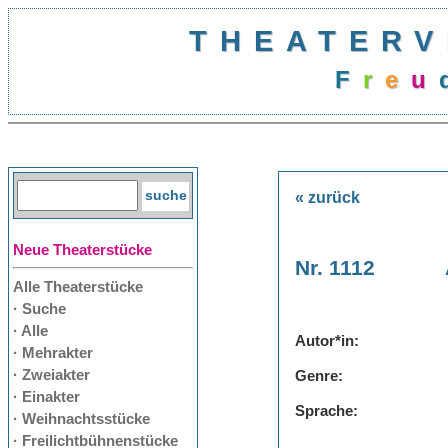
THEATERV
F
r
e
u
« zurück
Neue Theaterstücke
Nr. 1112
Alle Theaterstücke
· Suche
· Alle
Autor*in:
· Mehrakter
· Zweiakter
Genre:
· Einakter
Sprache:
· Weihnachtsstücke
· Freilichtbühnenstücke