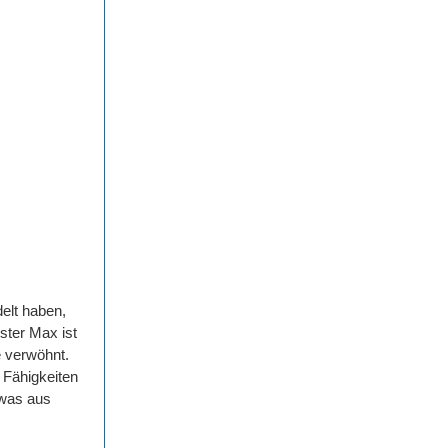
elt haben,
ster Max ist
e verwöhnt.
 Fähigkeiten
twas aus