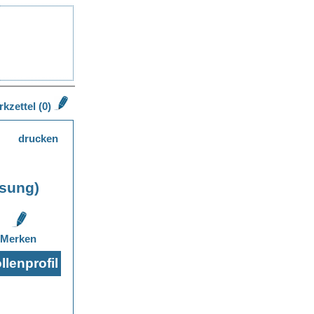
kzettel (0)
drucken
ssung)
Merken
lenprofil