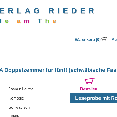
ERLAG RIEDER
d
e
a
m
T
h
e
a
Warenkorb (0)
Mer
A Doppelzemmer für fünf! (schwäbische Fa
Jasmin Leuthe
Bestellen
Leseprobe mit Rol
Komödie
Schwäbisch
Innen: