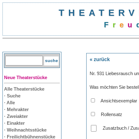
THEATERV
F
r
e
u
« zurück
Nr. 931 Liebesrausch un
Neue Theaterstücke
Was möchten Sie bestel
Alle Theaterstücke
· Suche
Ansichtsexemplar
· Alle
· Mehrakter
Rollensatz
· Zweiakter
· Einakter
Zusatzbuch / Zusa
· Weihnachtsstücke
· Freilichtbühnenstücke