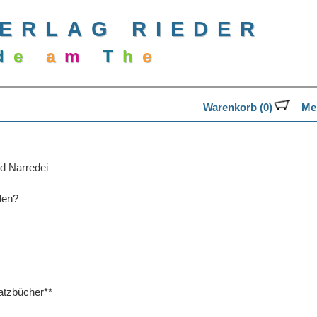
ERLAG RIEDER
d
e
a
m
T
h
e
Warenkorb (0)
Mer
d Narredei
len?
tzbücher**