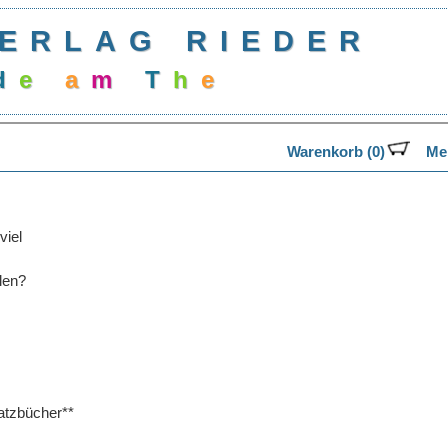
ERLAG RIEDER
d
e
a
m
T
h
e
Warenkorb (0)
Mer
viel
len?
tzbücher**