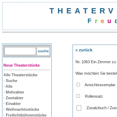
THEATERV
F
r
e
u
« zurück
Nr. 1063 Ein Zimmer zu 
Neue Theaterstücke
Was möchten Sie bestel
Alle Theaterstücke
· Suche
Ansichtsexemplar
· Alle
· Mehrakter
Rollensatz
· Zweiakter
· Einakter
Zusatzbuch / Zusa
· Weihnachtsstücke
· Freilichtbühnenstücke