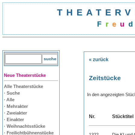
THEATERV
F
r
e
u
d
« zurück
Neue Theaterstücke
Zeitstücke
Alle Theaterstücke
· Suche
In den angezeigten Stü
· Alle
· Mehrakter
· Zweiakter
Nr.
Stücktitel
· Einakter
· Weihnachtsstücke
· Freilichtbühnenstücke
1322
Die KI und