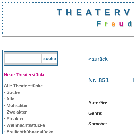
THEATERV
F
r
e
u
d
« zurück
Neue Theaterstücke
Nr. 851
Alle Theaterstücke
· Suche
· Alle
Autor*in:
· Mehrakter
· Zweiakter
Genre:
· Einakter
Sprache:
· Weihnachtsstücke
· Freilichtbühnenstücke