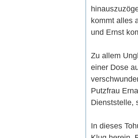
hinauszuzöger
kommt alles a
und Ernst ko
Zu allem Ungl
einer Dose au
verschwunden
Putzfrau Erna
Dienststelle,
In dieses Toh
Klug herein. 