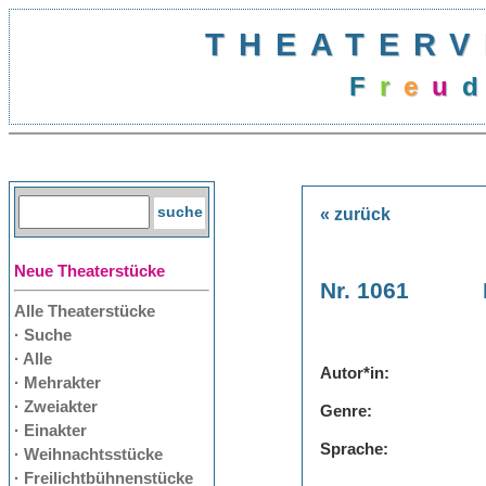
THEATERV
F
r
e
u
d
« zurück
Neue Theaterstücke
Nr. 1061
Alle Theaterstücke
· Suche
· Alle
Autor*in:
· Mehrakter
· Zweiakter
Genre:
· Einakter
Sprache:
· Weihnachtsstücke
· Freilichtbühnenstücke