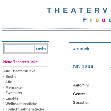
THEATERV
F
r
e
u
« zurück
Neue Theaterstücke
Nr. 1206
Alle Theaterstücke
· Suche
· Alle
Autor*in:
· Mehrakter
· Zweiakter
Genre:
· Einakter
Sprache:
· Weihnachtsstücke
· Freilichtbühnenstücke