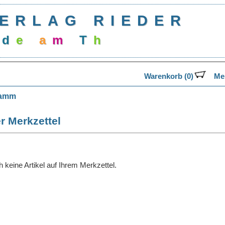
ERLAG RIEDER
d
e
a
m
T
h
e
Warenkorb (0)
Mer
ramm
r Merkzettel
 keine Artikel auf Ihrem Merkzettel.