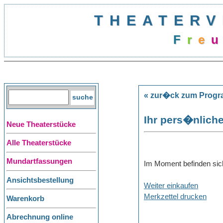
THEATERV
F
r
e
u
« zur�ck zum Prog
Ihr pers�nliche
Neue Theaterstücke
Alle Theaterstücke
Mundartfassungen
Im Moment befinden sich
Ansichtsbestellung
Weiter einkaufen
Merkzettel drucken
Warenkorb
Abrechnung online