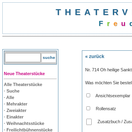
THEATERV
F
r
e
u
« zurück
Nr. 714 Oh heilige Sank
Neue Theaterstücke
Was möchten Sie bestel
Alle Theaterstücke
· Suche
Ansichtsexemplar
· Alle
· Mehrakter
Rollensatz
· Zweiakter
· Einakter
Zusatzbuch / Zusa
· Weihnachtsstücke
· Freilichtbühnenstücke