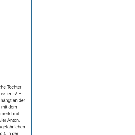
che Tochter
ssiert's! Er
 hängt an der
e mit dem
 merkt mit
ller Anton,
nsgefährlichen
oß, in der