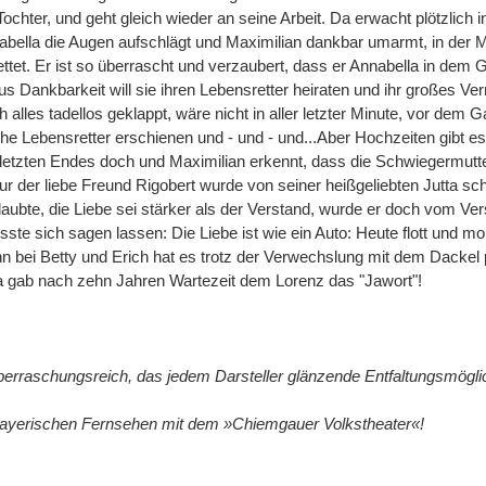
Tochter, und geht gleich wieder an seine Arbeit. Da erwacht plötzlich 
nabella die Augen aufschlägt und Maximilian dankbar umarmt, in der 
ttet. Er ist so überrascht und verzaubert, dass er Annabella in dem 
Aus Dankbarkeit will sie ihren Lebensretter heiraten und ihr großes V
h alles tadellos geklappt, wäre nicht in aller letzter Minute, vor dem
he Lebensretter erschienen und - und - und...Aber Hochzeiten gibt e
t letzten Endes doch und Maximilian erkennt, dass die Schwiegermutt
ur der liebe Freund Rigobert wurde von seiner heißgeliebten Jutta sc
laubte, die Liebe sei stärker als der Verstand, wurde er doch vom Ve
ste sich sagen lassen: Die Liebe ist wie ein Auto: Heute flott und mo
enn bei Betty und Erich hat es trotz der Verwechslung mit dem Dackel
a gab nach zehn Jahren Wartezeit dem Lorenz das "Jawort"!
 überraschungsreich, das jedem Darsteller glänzende Entfaltungsmögli
Bayerischen Fernsehen mit dem »Chiemgauer Volkstheater«!