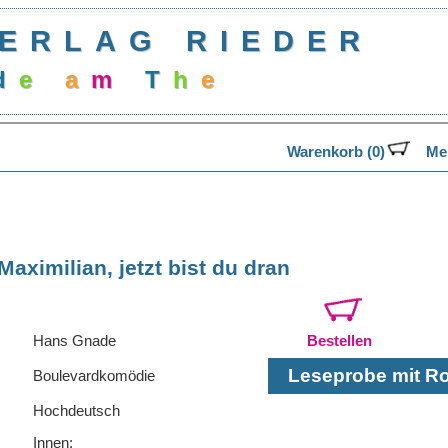
ERLAG RIEDER
d
e
a
m
T
h
e
a
Warenkorb (0)
Mer
Maximilian, jetzt bist du dran
Hans Gnade
Bestellen
Leseprobe mit Rol
Boulevardkomödie
Hochdeutsch
Innen: