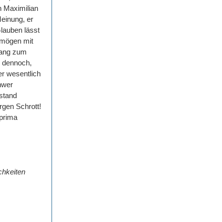
in Maximilian
Meinung, er
Glauben lässt
ermögen mit
 Gang zum
s dennoch,
er wesentlich
hwer
rstand
rgen Schrott!
 prima
chkeiten