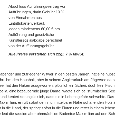
Abschluss Aufführungsvertrag vor
Aufführungen, darin Gebühr 10 %
von Einnahmen aus
Eintrittskartenverkauf,
jedoch mindestens 60,00 € pro
Aufführung und gesetzliche
Künstlersozialabgabe berechnet
von der Aufführungsgebühr.
Alle Preise verstehen sich zzgl. 7 % MwSt.
lhabender und zufriedener Witwer in den besten Jahren, hat eine hübs
hrt ihm den Haushalt, aber in seinem Anglerurlaub am Jägersee da pa
See, hat den Haken ausgeworfen, plötzlich ein Schrei, doch kein Fisch
abella, eine bezaubernde junge Dame, wagte sich bei stürmischer Se
 und kentert so unglücklich, dass sie in Lebensgefahr schwebte. Das
imilian, er ruft sofort den in unmittelbarer Nähe schaffenden Holzfä
in die Hand, der springt sofort in die Fluten und rettet in einem lebe
r legt die rassige aber ohnmächtige Badenixe Maximilian auf den Sch