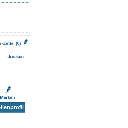
kzettel (0)
drucken
Merken
lenprofil