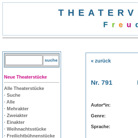
THEATERV
F
r
e
u
« zurück
Neue Theaterstücke
Nr. 791
Alle Theaterstücke
· Suche
· Alle
Autor*in:
· Mehrakter
· Zweiakter
Genre:
· Einakter
Sprache:
· Weihnachtsstücke
· Freilichtbühnenstücke