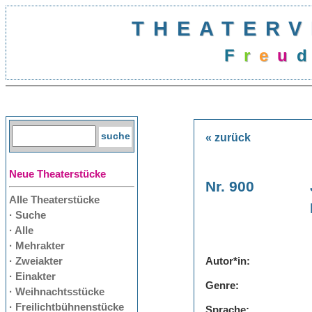
THEATERV
F
r
e
u
d
« zurück
Neue Theaterstücke
Nr. 900
Alle Theaterstücke
· Suche
· Alle
· Mehrakter
· Zweiakter
Autor*in:
· Einakter
Genre:
· Weihnachtsstücke
· Freilichtbühnenstücke
Sprache: