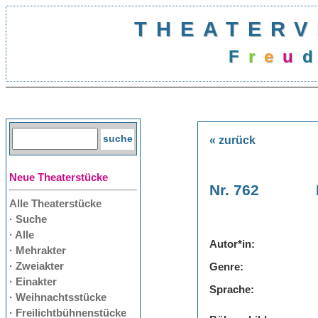
THEATERV
F
r
e
u
d
« zurück
Neue Theaterstücke
Nr. 762
Alle Theaterstücke
· Suche
· Alle
Autor*in:
· Mehrakter
· Zweiakter
Genre:
· Einakter
Sprache:
· Weihnachtsstücke
· Freilichtbühnenstücke