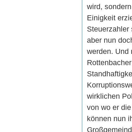
wird, sonder
Einigkeit erz
Steuerzahler 
aber nun doc
werden. Und m
Rottenbacher
Standhaftigke
Korruptionswe
wirklichen Pol
von wo er di
können nun i
Großgemeinde