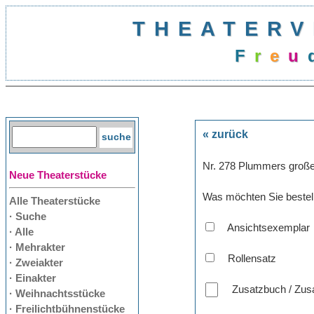
THEATERV
F
r
e
u
« zurück
Nr. 278 Plummers groß
Neue Theaterstücke
Was möchten Sie bestel
Alle Theaterstücke
· Suche
Ansichtsexemplar
· Alle
· Mehrakter
Rollensatz
· Zweiakter
· Einakter
Zusatzbuch / Zusa
· Weihnachtsstücke
· Freilichtbühnenstücke