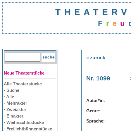
THEATERV
F
r
e
u
« zurück
Neue Theaterstücke
Nr. 1099
Alle Theaterstücke
· Suche
· Alle
Autor*in:
· Mehrakter
· Zweiakter
Genre:
· Einakter
Sprache:
· Weihnachtsstücke
· Freilichtbühnenstücke