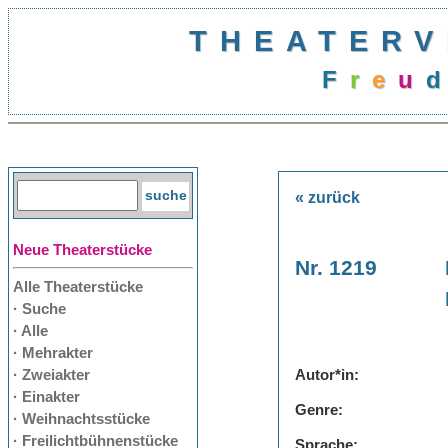
THEATERV
F
r
e
u
d
« zurück
Neue Theaterstücke
Nr. 1219
Alle Theaterstücke
· Suche
· Alle
· Mehrakter
· Zweiakter
Autor*in:
· Einakter
Genre:
· Weihnachtsstücke
· Freilichtbühnenstücke
Sprache: