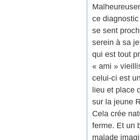
Malheureusem
ce diagnostic
se sent proch
serein à sa j
qui est tout 
« ami » vieil
celui-ci est u
lieu et place 
sur la jeune 
Cela crée na
ferme. Et un 
malade imagi