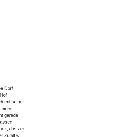
be Dorf
 Hof
i mit seiner
k einen
cht gerade
 lassen
anz, dass er
 Zufall will,