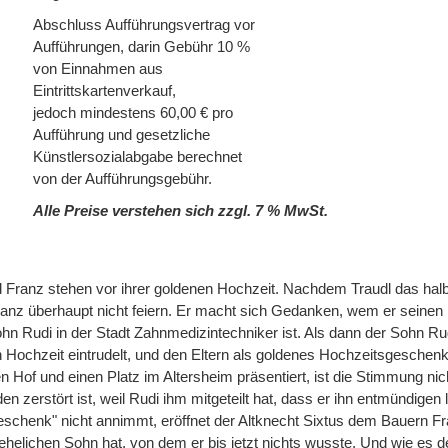
Abschluss Aufführungsvertrag vor
Aufführungen, darin Gebühr 10 %
von Einnahmen aus
Eintrittskartenverkauf,
jedoch mindestens 60,00 € pro
Aufführung und gesetzliche
Künstlersozialabgabe berechnet
von der Aufführungsgebühr.
Alle Preise verstehen sich zzgl. 7 % MwSt.
d Franz stehen vor ihrer goldenen Hochzeit. Nachdem Traudl das hal
Franz überhaupt nicht feiern. Er macht sich Gedanken, wem er seinen
ohn Rudi in der Stadt Zahnmedizintechniker ist. Als dann der Sohn Rud
n Hochzeit eintrudelt, und den Eltern als goldenes Hochzeitsgeschen
hen Hof und einen Platz im Altersheim präsentiert, ist die Stimmung ni
n zerstört ist, weil Rudi ihm mitgeteilt hat, dass er ihn entmündigen
Geschenk" nicht annimmt, eröffnet der Altknecht Sixtus dem Bauern Fr
ehelichen Sohn hat, von dem er bis jetzt nichts wusste. Und wie es der