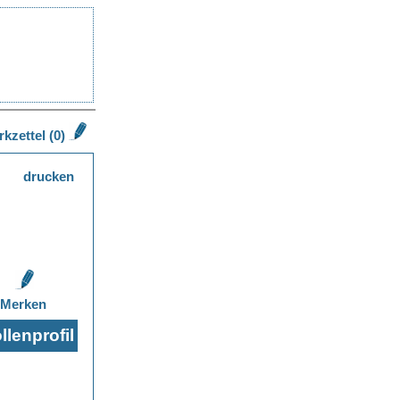
kzettel (0)
drucken
Merken
lenprofil