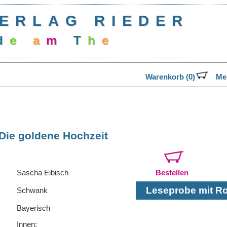
ERLAG RIEDER
d
e
a
m
T
h
e
Warenkorb (0)
Mer
Die goldene Hochzeit
Sascha Eibisch
Bestellen
Leseprobe mit Rol
Schwank
Bayerisch
Innen: