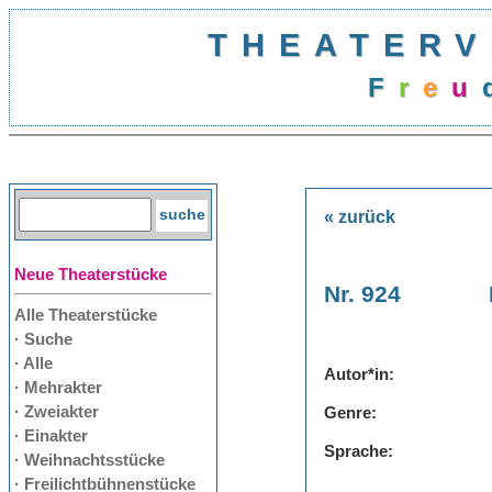
THEATERV
F
r
e
u
« zurück
Neue Theaterstücke
Nr. 924
Alle Theaterstücke
· Suche
· Alle
Autor*in:
· Mehrakter
· Zweiakter
Genre:
· Einakter
Sprache:
· Weihnachtsstücke
· Freilichtbühnenstücke