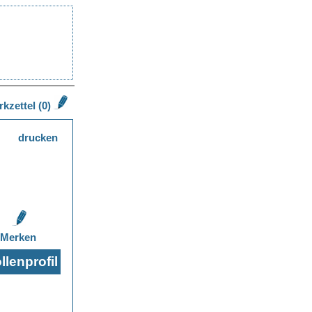
kzettel (0)
drucken
Merken
lenprofil