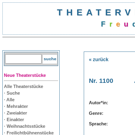
THEATERV
F
r
e
u
« zurück
Neue Theaterstücke
Nr. 1100
Alle Theaterstücke
· Suche
· Alle
Autor*in:
· Mehrakter
· Zweiakter
Genre:
· Einakter
Sprache:
· Weihnachtsstücke
· Freilichtbühnenstücke