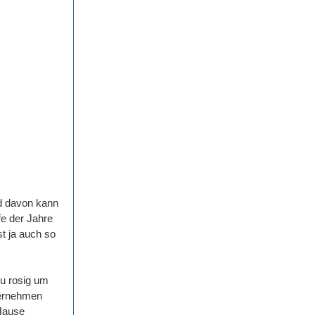
nd davon kann
fe der Jahre
st ja auch so
zu rosig um
nternehmen
Hause