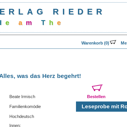
ERLAG RIEDER
d
e
a
m
T
h
e
a
Warenkorb (0)
Mer
Alles, was das Herz begehrt!
Beate Irmisch
Bestellen
Leseprobe mit Rol
Familienkomödie
Hochdeutsch
Innen: