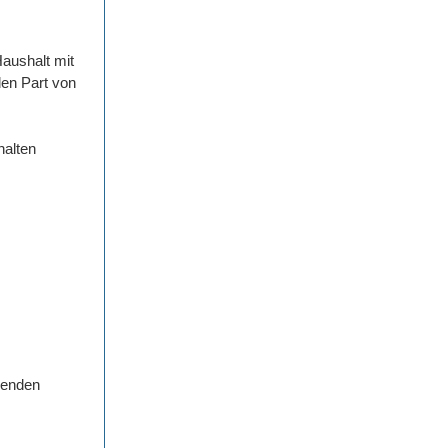
aushalt mit
den Part von
halten
henden