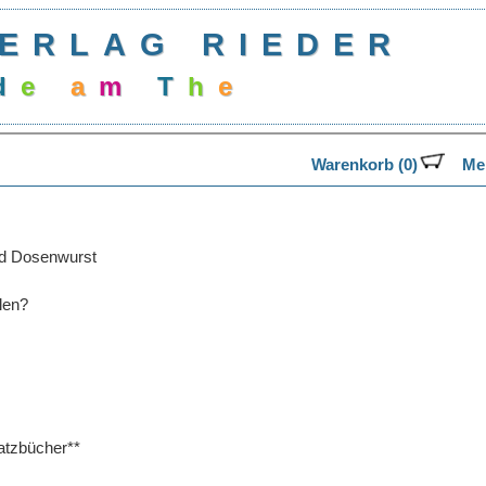
ERLAG RIEDER
d
e
a
m
T
h
e
Warenkorb (0)
Mer
nd Dosenwurst
len?
tzbücher**