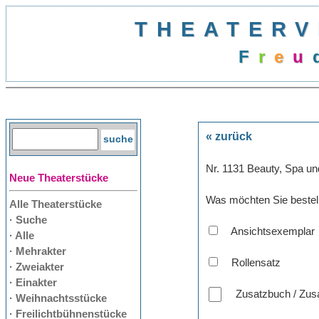
THEATERV
F
r
e
u
« zurück
Nr. 1131 Beauty, Spa u
Neue Theaterstücke
Was möchten Sie bestel
Alle Theaterstücke
· Suche
Ansichtsexemplar
· Alle
· Mehrakter
Rollensatz
· Zweiakter
· Einakter
Zusatzbuch / Zusa
· Weihnachtsstücke
· Freilichtbühnenstücke