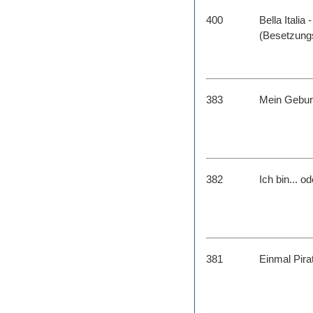
400
Bella Italia
(Besetzungs
383
Mein Gebur
382
Ich bin... o
381
Einmal Pirat