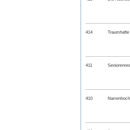
414
Traumhafte
411
Seniorenre
410
Narrenhoch