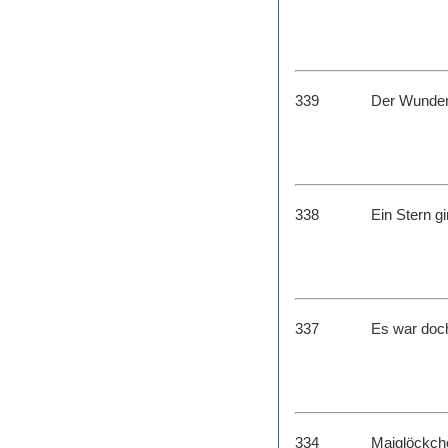
339
Der Wunde
338
Ein Stern g
337
Es war doch
334
Maiglöckche