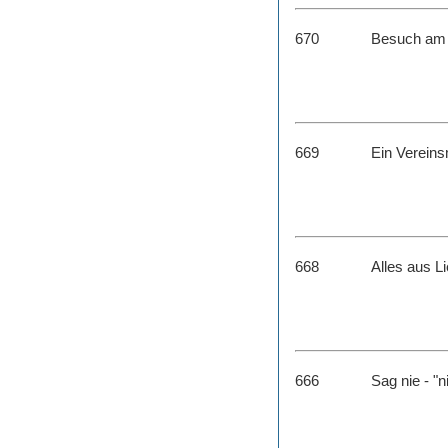
670
Besuch am
669
Ein Vereins
668
Alles aus L
666
Sag nie - "n