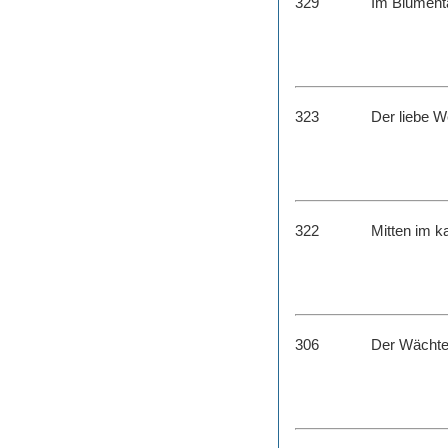
329
Im Blumental
323
Der liebe 
322
Mitten im k
306
Der Wächte