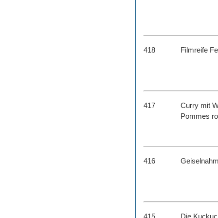
418
Filmreife Fe
417
Curry mit W
Pommes ro
416
Geiselnahm
415
Die Kuckuc