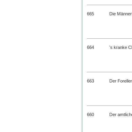
665
Die Männerr
664
's kranke Ch
663
Der Forelle
660
Der amtlic