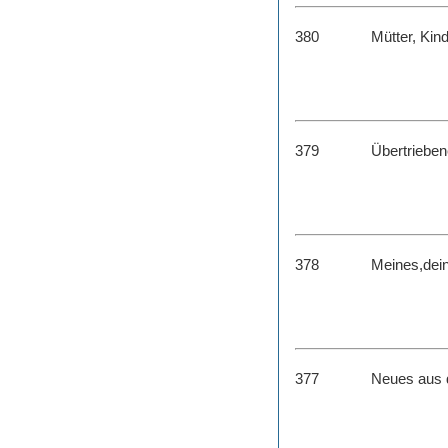
380
Mütter, Kin
379
Übertriebe
378
Meines,dein
377
Neues aus 