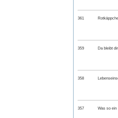
361
Rotkäppch
359
Da bleibt d
358
Lebenseinsc
357
Was so ein