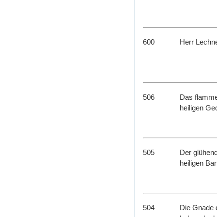
600
Herr Lechn
506
Das flamme
heiligen Ge
505
Der glühen
heiligen Bar
504
Die Gnade 