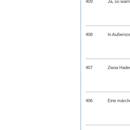
409
Ja, so warn'
408
In Außernzel
407
Zwoa Hader
406
Eine märche