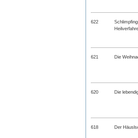
622
Schlimpfing
Heilverfahr
621
Die Weihnac
620
Die lebendi
618
Der Häuslsc