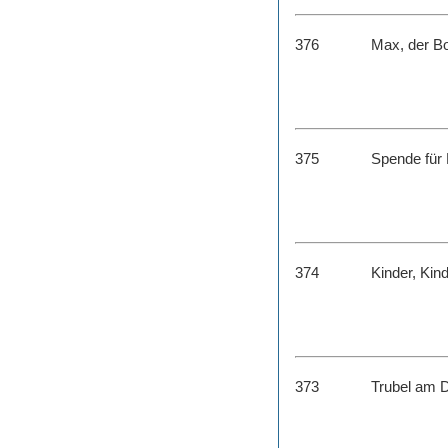
376
Max, der B
375
Spende für
374
Kinder, Ki
373
Trubel am D