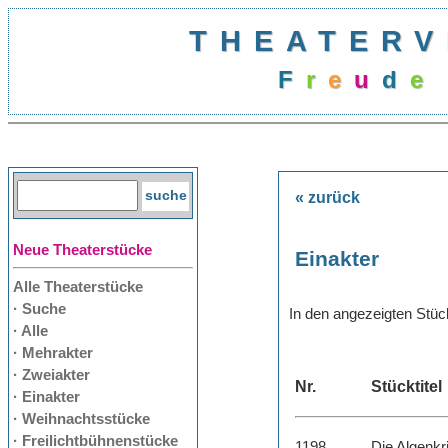
THEATERV
F
r
e
u
d
e
« zurück
Neue Theaterstücke
Einakter
Alle Theaterstücke
· Suche
In den angezeigten Stü
· Alle
· Mehrakter
· Zweiakter
Nr.
Stücktitel
· Einakter
· Weihnachtsstücke
· Freilichtbühnenstücke
1198
Die Algenkr