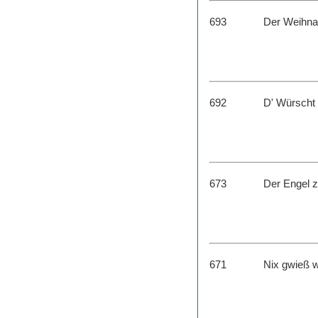
693
Der Weihna
692
D' Würscht
673
Der Engel 
671
Nix gwieß 