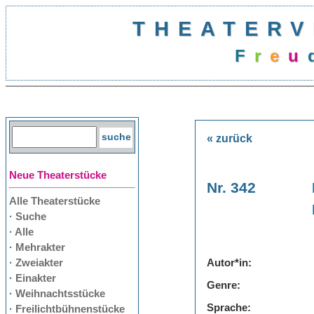
THEATERV
F
r
e
u
« zurück
Neue Theaterstücke
Nr. 342
Alle Theaterstücke
· Suche
· Alle
· Mehrakter
· Zweiakter
Autor*in:
· Einakter
Genre:
· Weihnachtsstücke
Sprache:
· Freilichtbühnenstücke