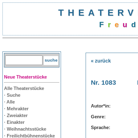
THEATERV
F
r
e
u
d
« zurück
Neue Theaterstücke
Nr. 1083
Alle Theaterstücke
· Suche
· Alle
Autor*in:
· Mehrakter
· Zweiakter
Genre:
· Einakter
Sprache:
· Weihnachtsstücke
· Freilichtbühnenstücke