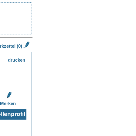
kzettel (0)
drucken
Merken
lenprofil