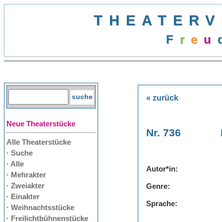
THEATERV
F
r
e
u
« zurück
Neue Theaterstücke
Nr. 736
Alle Theaterstücke
· Suche
· Alle
Autor*in:
· Mehrakter
· Zweiakter
Genre:
· Einakter
Sprache:
· Weihnachtsstücke
· Freilichtbühnenstücke