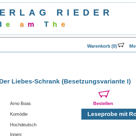
ERLAG RIEDER
d
e
a
m
T
h
e
a
Warenkorb (0)
Mer
Der Liebes-Schrank (Besetzungsvariante I)
Arno Boas
Bestellen
Leseprobe mit Rol
Komödie
Hochdeutsch
Innen: