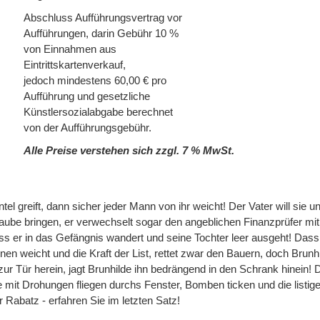
Abschluss Aufführungsvertrag vor
Aufführungen, darin Gebühr 10 %
von Einnahmen aus
Eintrittskartenverkauf,
jedoch mindestens 60,00 € pro
Aufführung und gesetzliche
Künstlersozialabgabe berechnet
von der Aufführungsgebühr.
Alle Preise verstehen sich zzgl. 7 % MwSt.
l greift, dann sicher jeder Mann von ihr weicht! Der Vater will sie un
ube bringen, er verwechselt sogar den angeblichen Finanzprüfer mi
ss er in das Gefängnis wandert und seine Tochter leer ausgeht! Dass 
en weicht und die Kraft der List, rettet zwar den Bauern, doch Brunhi
r Tür herein, jagt Brunhilde ihn bedrängend in den Schrank hinein!
ne mit Drohungen fliegen durchs Fenster, Bomben ticken und die listi
Rabatz - erfahren Sie im letzten Satz!