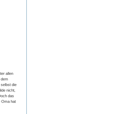
ter allen
t dem
selbst die
lde nicht,
 Doch das
ge Oma hat