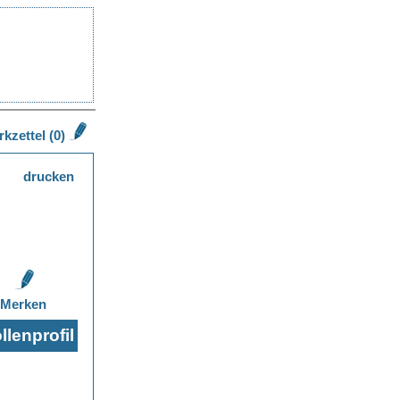
kzettel (0)
drucken
Merken
lenprofil