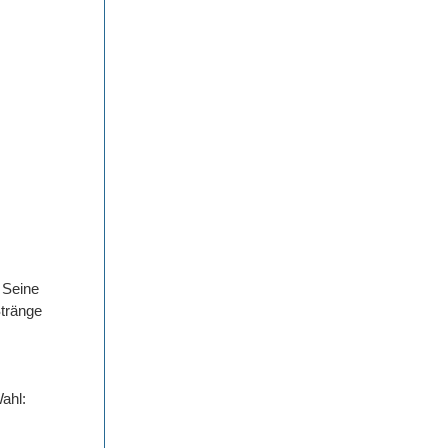
 Seine
Stränge
ahl: