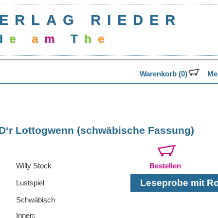
ERLAG RIEDER
d
e
a
m
T
h
e
a
Warenkorb (0)
Mer
D‘r Lottogwenn (schwäbische Fassung)
Willy Stock
Bestellen
Leseprobe mit Rol
Lustspiel
Schwäbisch
Innen: