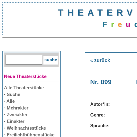
THEATERV
F
r
e
u
« zurück
Neue Theaterstücke
Nr. 899
Alle Theaterstücke
· Suche
· Alle
Autor*in:
· Mehrakter
· Zweiakter
Genre:
· Einakter
Sprache:
· Weihnachtsstücke
· Freilichtbühnenstücke