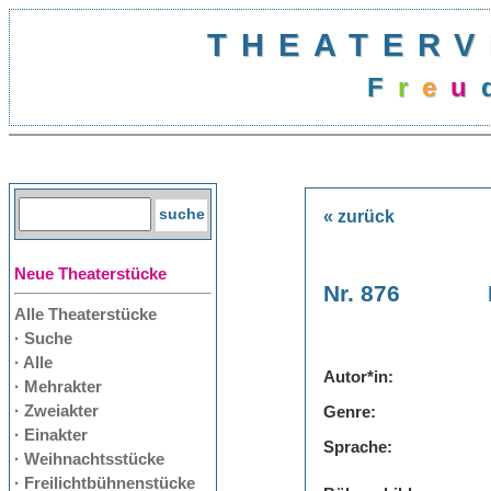
THEATERV
F
r
e
u
« zurück
Neue Theaterstücke
Nr. 876
Alle Theaterstücke
· Suche
· Alle
Autor*in:
· Mehrakter
· Zweiakter
Genre:
· Einakter
Sprache:
· Weihnachtsstücke
· Freilichtbühnenstücke