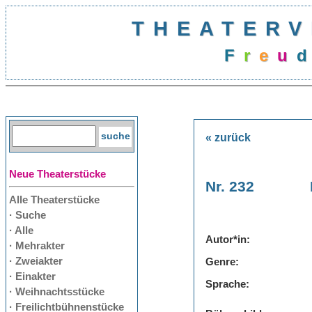
THEATERV
F
r
e
u
d
« zurück
Neue Theaterstücke
Nr. 232
Alle Theaterstücke
· Suche
· Alle
Autor*in:
· Mehrakter
· Zweiakter
Genre:
· Einakter
Sprache:
· Weihnachtsstücke
· Freilichtbühnenstücke