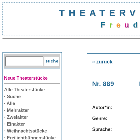
THEATERV
F
r
e
u
d
« zurück
Neue Theaterstücke
Nr. 889
Alle Theaterstücke
· Suche
· Alle
Autor*in:
· Mehrakter
· Zweiakter
Genre:
· Einakter
Sprache:
· Weihnachtsstücke
· Freilichtbühnenstücke