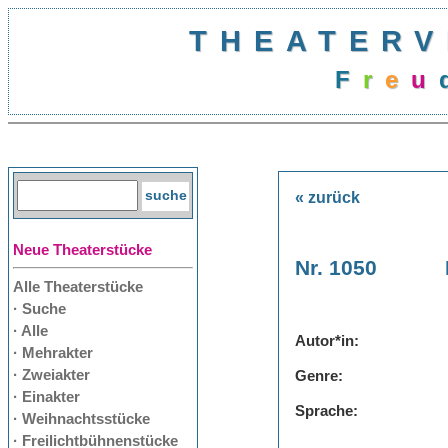
THEATERV
F
r
e
u
« zurück
Neue Theaterstücke
Nr. 1050
Alle Theaterstücke
· Suche
· Alle
Autor*in:
· Mehrakter
· Zweiakter
Genre:
· Einakter
Sprache:
· Weihnachtsstücke
· Freilichtbühnenstücke