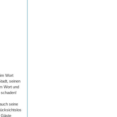
eim Wort
tadt, seinen
im Wort und
t schaden!
auch seine
rücksichtslos
e Gäste