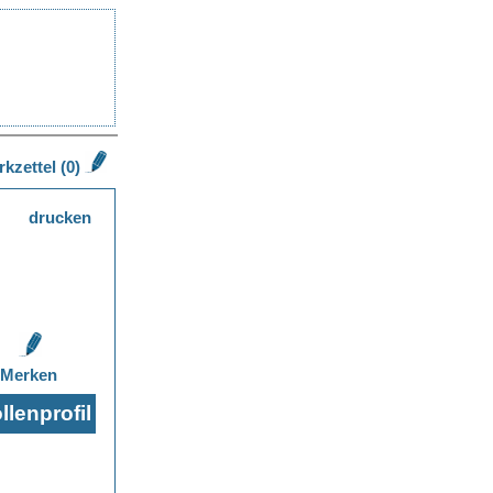
kzettel (0)
drucken
Merken
lenprofil