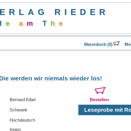
ERLAG RIEDER
d
e
a
m
T
h
e
a
Warenkorb (0)
Mer
Die werden wir niemals wieder los!
Bernard Eibel
Bestellen
Leseprobe mit Rol
Schwank
Hochdeutsch
Innen: