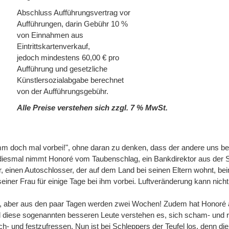
Abschluss Aufführungsvertrag vor
Aufführungen, darin Gebühr 10 %
von Einnahmen aus
Eintrittskartenverkauf,
jedoch mindestens 60,00 € pro
Aufführung und gesetzliche
Künstlersozialabgabe berechnet
von der Aufführungsgebühr.
Alle Preise verstehen sich zzgl. 7 % MwSt.
mm doch mal vorbei!", ohne daran zu denken, dass der andere uns b
iesmal nimmt Honoré vom Taubenschlag, ein Bankdirektor aus der S
, einen Autoschlosser, der auf dem Land bei seinen Eltern wohnt, be
einer Frau für einige Tage bei ihm vorbei. Luftveränderung kann nich
ei, aber aus den paar Tagen werden zwei Wochen! Zudem hat Honoré 
d diese sogenannten besseren Leute verstehen es, sich scham- und 
h- und festzufressen. Nun ist bei Schleppers der Teufel los, denn di