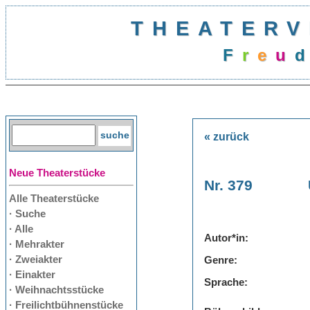
THEATERV
F
r
e
u
d
« zurück
Neue Theaterstücke
Nr. 379
Alle Theaterstücke
· Suche
· Alle
Autor*in:
· Mehrakter
· Zweiakter
Genre:
· Einakter
Sprache:
· Weihnachtsstücke
· Freilichtbühnenstücke