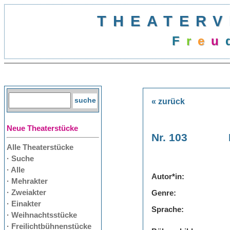
THEATERV
F
r
e
u
« zurück
Neue Theaterstücke
Nr. 103
Alle Theaterstücke
· Suche
· Alle
Autor*in:
· Mehrakter
· Zweiakter
Genre:
· Einakter
Sprache:
· Weihnachtsstücke
· Freilichtbühnenstücke