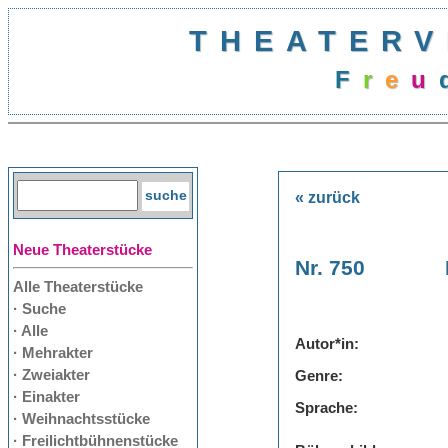
THEATERV
F
r
e
u
« zurück
Neue Theaterstücke
Nr. 750
Alle Theaterstücke
· Suche
· Alle
Autor*in:
· Mehrakter
· Zweiakter
Genre:
· Einakter
Sprache:
· Weihnachtsstücke
· Freilichtbühnenstücke