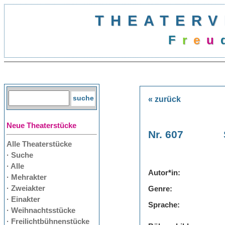
THEATERV
F
r
e
u
« zurück
Neue Theaterstücke
Nr. 607
Alle Theaterstücke
· Suche
· Alle
Autor*in:
· Mehrakter
· Zweiakter
Genre:
· Einakter
Sprache:
· Weihnachtsstücke
· Freilichtbühnenstücke