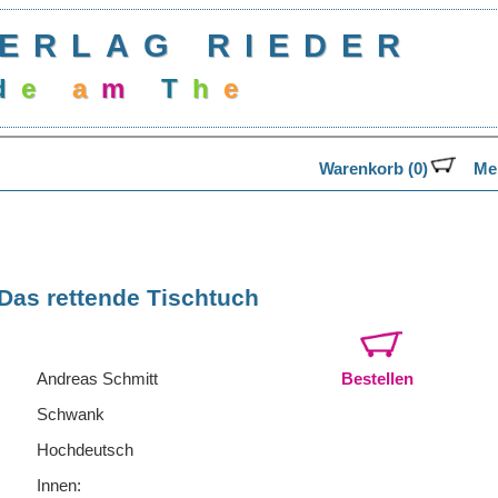
ERLAG RIEDER
d
e
a
m
T
h
e
Warenkorb (0)
Mer
Das rettende Tischtuch
Andreas Schmitt
Bestellen
Schwank
Hochdeutsch
Innen: