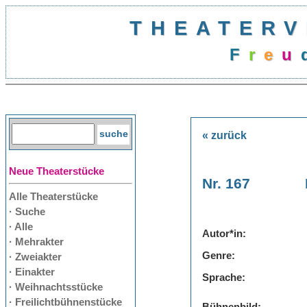
THEATERV
F
r
e
u
« zurück
Neue Theaterstücke
Nr. 167
Alle Theaterstücke
· Suche
· Alle
Autor*in:
· Mehrakter
Genre:
· Zweiakter
· Einakter
Sprache:
· Weihnachtsstücke
· Freilichtbühnenstücke