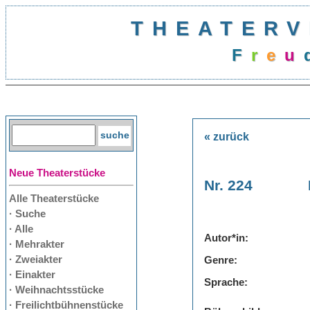
THEATERV
F
r
e
u
« zurück
Neue Theaterstücke
Nr. 224
Alle Theaterstücke
· Suche
· Alle
Autor*in:
· Mehrakter
· Zweiakter
Genre:
· Einakter
Sprache:
· Weihnachtsstücke
· Freilichtbühnenstücke