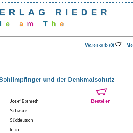
ERLAG RIEDER
d
e
a
m
T
h
e
Warenkorb (0)
Mer
Schlimpfinger und der Denkmalschutz
Josef Bormeth
Bestellen
Schwank
Süddeutsch
Innen: