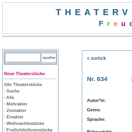
THEATERV
F
r
e
u
« zurück
Neue Theaterstücke
Nr. 634
Alle Theaterstücke
· Suche
· Alle
Autor*in:
· Mehrakter
Genre:
· Zweiakter
· Einakter
Sprache:
· Weihnachtsstücke
· Freilichtbühnenstücke