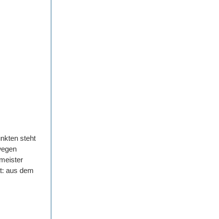
nkten steht
wegen
rmeister
t: aus dem