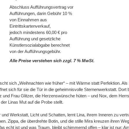
Abschluss Aufführungsvertrag vor
Aufführungen, darin Gebühr 10 %
von Einnahmen aus
Eintrittskartenverkauf,
jedoch mindestens 60,00 € pro
Aufführung und gesetzliche
Künstlersozialabgabe berechnet
von der Aufführungsgebühr.
Alle Preise verstehen sich zzgl. 7 % MwSt.
scht sich „Weihnachten wie früher“ – mit Wärme statt Perfektion. Al
ffnet sich für sie die Tür in die geheimnisvolle Sternenwerkstatt. Dort
z und Frau Glitzer, die Herzenswünsche hüten – und Nox, dem Herr
er Linas Mut auf die Probe stellt.
d Werkstatt, Licht und Schatten, lernt Lina, ihrem Inneren zu vert
n. Zippa, die überdrehte Botin, und die stille Mira kreuzen ihren W
as echt ist und was Traum, bleibt schimmernd offen – klar ist nur: 