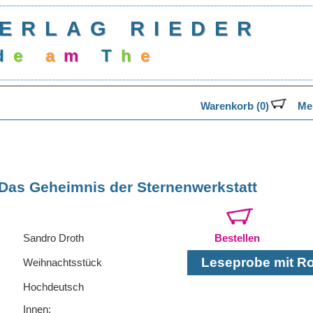
ERLAG RIEDER
d
e
a
m
T
h
e
a
Warenkorb (0)
Mer
Das Geheimnis der Sternenwerkstatt
Sandro Droth
Bestellen
Leseprobe mit Rol
Weihnachtsstück
Hochdeutsch
Innen: