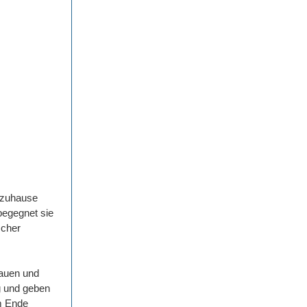
s zuhause
 begegnet sie
scher
rauen und
eg und geben
Am Ende