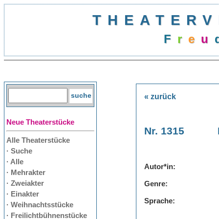
THEATERV
F
r
e
u
« zurück
Neue Theaterstücke
Nr. 1315
Alle Theaterstücke
· Suche
· Alle
Autor*in:
· Mehrakter
· Zweiakter
Genre:
· Einakter
Sprache:
· Weihnachtsstücke
· Freilichtbühnenstücke