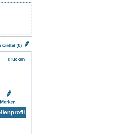
kzettel (0)
drucken
Merken
lenprofil