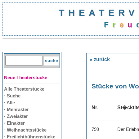
THEATERV
F
r
e
u
« zurück
Neue Theaterstücke
Stücke von Wo
Alle Theaterstücke
· Suche
· Alle
Nr.
St�cktite
· Mehrakter
· Zweiakter
· Einakter
799
Der Erlebn
· Weihnachtsstücke
· Freilichtbühnenstücke