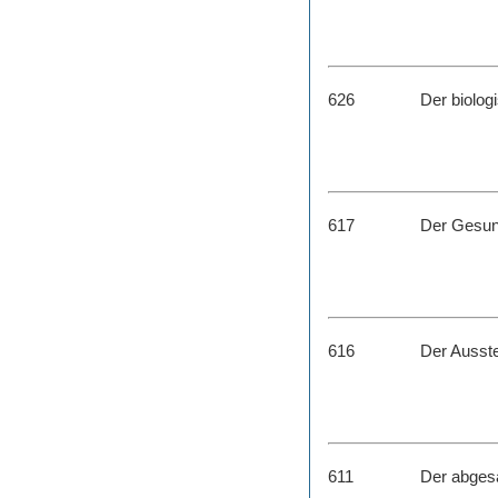
626
Der biolog
617
Der Gesun
616
Der Ausst
611
Der abges