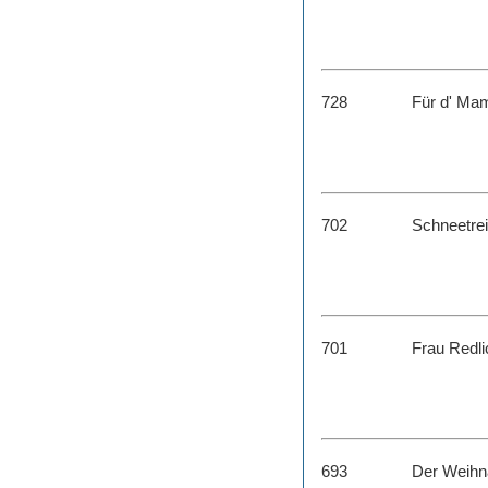
728
Für d' Mam
702
Schneetre
701
Frau Redli
693
Der Weihn