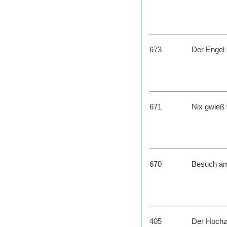
673
Der Engel
671
Nix gwieß
670
Besuch a
405
Der Hochz