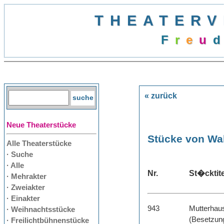
THEATERV
F
r
e
u
d
« zurück
Neue Theaterstücke
Stücke von Wa
Alle Theaterstücke
· Suche
· Alle
Nr.
St�cktite
· Mehrakter
· Zweiakter
· Einakter
943
Mutterhau
· Weihnachtsstücke
(Besetzung
· Freilichtbühnenstücke